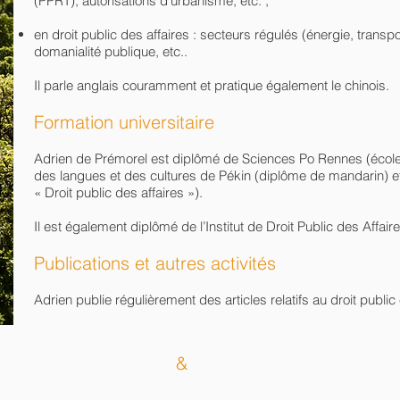
(PPRT), autorisations d’urbanisme, etc. ;
en droit public des affaires : secteurs régulés (énergie, trans
domanialité publique, etc..
Il parle anglais couramment et pratique également le chinois.
Formation universitaire
Adrien de Prémorel est diplômé de Sciences Po Rennes (école d
des langues et des cultures de Pékin (diplôme de mandarin) e
« Droit public des affaires »).
Il est également diplômé de l’Institut de Droit Public des Affai
Publications et autres activités
Adrien publie régulièrement des articles relatifs au droit public
Boivin
&
Associés
194, rue de Rivoli - 75001 Paris